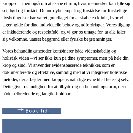
kroppen – men også om at skabe et rum, hvor mennesker kan føle sig
set, hørt og forstået. Denne dybe empati og forståelse for forskellige
livsbetingelser har været grundlaget for at skabe en klinik, hvor vi
tager højde for dine individuelle behov og udfordringer. Vores tilgang
er inkluderende og respektfuld, og vi gør os umage for, at alle føler
sig velkomne, uanset baggrund eller fysiske begrænsninger.
Vores behandlingsmetoder kombinerer både videnskabelig og
holistisk viden – vi ser ikke kun på dine symptomer, men på hele din
krop og sind. Vi anvender evidensbaserede teknikker, som er
dokumenterede og effektive, samtidig med at vi integrerer holistiske
metoder, der arbejder med kroppens naturlige evne til at hele sig selv.
Dette giver os mulighed for at tilbyde dig en behandlingsform, der er
både helbredende og langtidsholdbar.
B
o
o
k
t
i
d