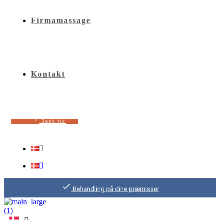
Firmamassage
Kontakt
B
o
o
k
t
i
d
Behandling på dine præmisser