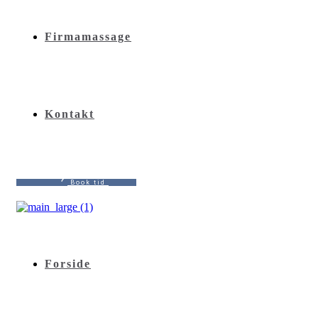
Firmamassage
Kontakt
B
o
o
k
t
i
d
Forside