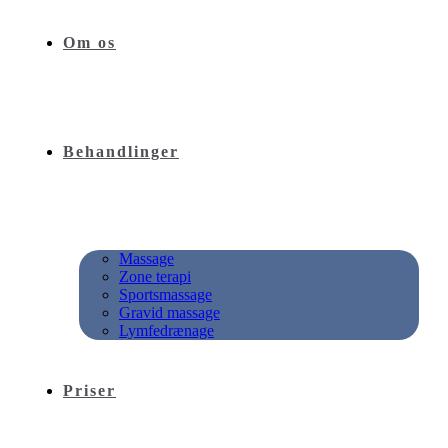
Om os
Behandlinger
Massage
Zone terapi
Sportsmassage
Gravid massage
Lymfedrænage
Priser