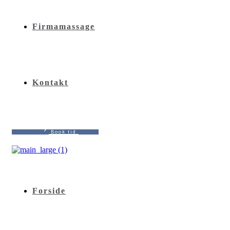
Firmamassage
Kontakt
B
o
o
k
t
i
d
Forside