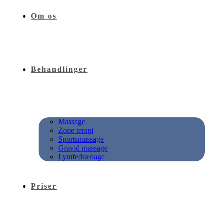
Om os
Behandlinger
Massage
Zone terapi
Sportsmassage
Gravid massage
Lymfedrænage
Priser