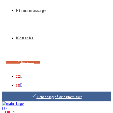
Firmamassage
Kontakt
B
o
o
k
t
i
d
Behandling på dine præmisser