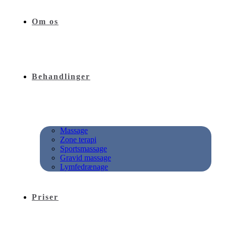
Om os
Behandlinger
Massage
Zone terapi
Sportsmassage
Gravid massage
Lymfedrænage
Priser