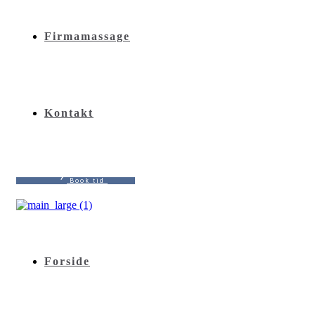
Firmamassage
Kontakt
B
o
o
k
t
i
d
Forside