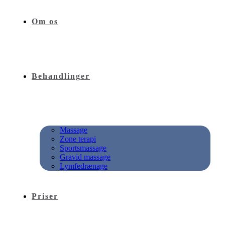
Om os
Behandlinger
Massage
Zone terapi
Sportsmassage
Gravid massage
Lymfedrænage
Priser