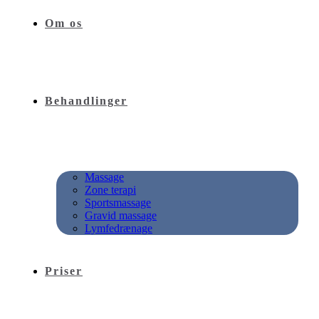
Om os
Behandlinger
Massage
Zone terapi
Sportsmassage
Gravid massage
Lymfedrænage
Priser