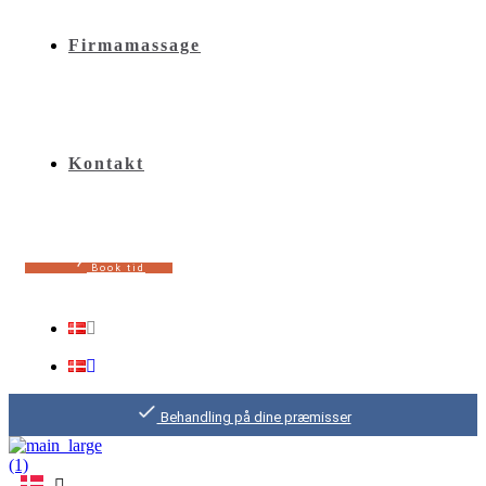
Firmamassage
Kontakt
B
o
o
k
t
i
d
Behandling på dine præmisser